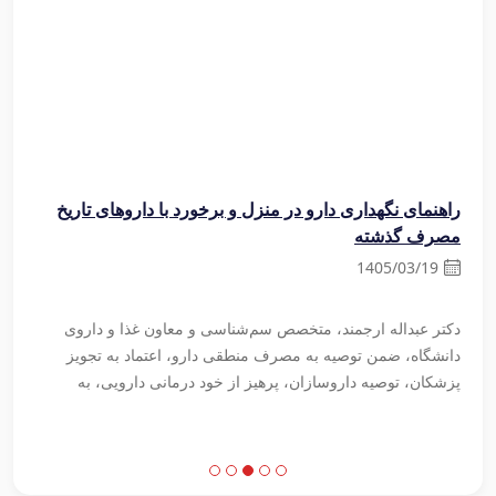
راهنمای نگهداری دارو در منزل و برخورد با داروهای تاریخ
توصیه
مصرف گذشته
شبکه 
کنترل
1405/03/19
/29
وج
دکتر عبداله ارجمند، متخصص سم‌شناسی و معاون غذا و داروی
دانشگاه، ضمن توصیه به مصرف منطقی دارو، اعتماد به تجویز
رضا عل
یح
پزشکان، توصیه داروسازان، پرهیز از خود درمانی دارویی، به
بهداشت
بررسی نکات مهم در خصوص نگهداری دارو در منزل و نحوه صحیح
مراقبت
برخورد با داروهای تاریخ مصرف گذشته پرداخت.