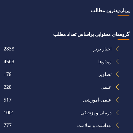
پربازدیدترین مطالب
گروه‌های محتوایی براساس تعداد مطلب
اخبار برتر
2838
آگهی مناقصه عمومی خرید سرور معاونت دانشجویی
ویدئوها
4563
تصاویر
178
علمی
228
علمی-آموزشی
517
درمان و پزشکی
1001
بهداشت و سلامت
777