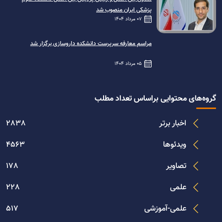
پزشکی ایران منصوب شد
07 مرداد 1404
مراسم معارفه سرپرست دانشکده داروسازی برگزار شد
05 مرداد 1404
گروه‌های محتوایی براساس تعداد مطلب
اخبار برتر
2838
ویدئوها
4563
تصاویر
178
علمی
228
علمی-آموزشی
517