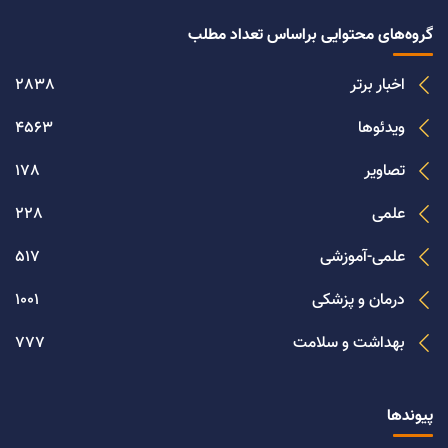
گروه‌های محتوایی براساس تعداد مطلب
اخبار برتر
2838
ویدئوها
4563
تصاویر
178
علمی
228
علمی-آموزشی
517
درمان و پزشکی
1001
بهداشت و سلامت
777
پیوندها