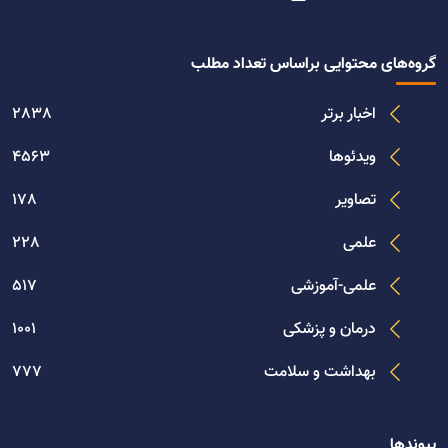
گروه‌های محتوایی براساس تعداد مطلب
اخبار برتر
2838
ویدئوها
4563
تصاویر
178
علمی
228
علمی-آموزشی
517
درمان و پزشکی
1001
بهداشت و سلامت
777
پیوندها