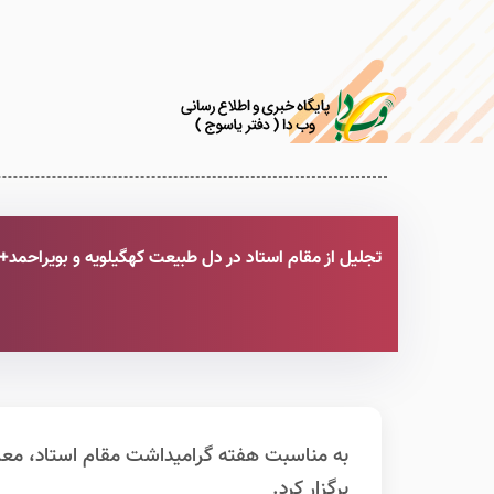
تجلیل از مقام استاد در دل طبیعت کهگیلویه و بویراحمد+
به مناسبت هفته گرامیداشت مقام استاد، معا
برگزار کرد.