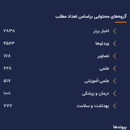
گروه‌های محتوایی براساس تعداد مطلب
اخبار برتر
2838
ویدئوها
4563
تصاویر
178
علمی
228
علمی-آموزشی
517
درمان و پزشکی
1001
بهداشت و سلامت
777
پیوندها