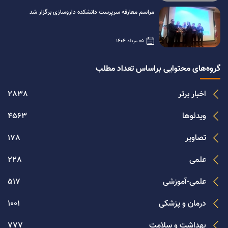
مراسم معارفه سرپرست دانشکده داروسازی برگزار شد
05 مرداد 1404
گروه‌های محتوایی براساس تعداد مطلب
اخبار برتر
2838
ویدئوها
4563
تصاویر
178
علمی
228
علمی-آموزشی
517
درمان و پزشکی
1001
بهداشت و سلامت
777