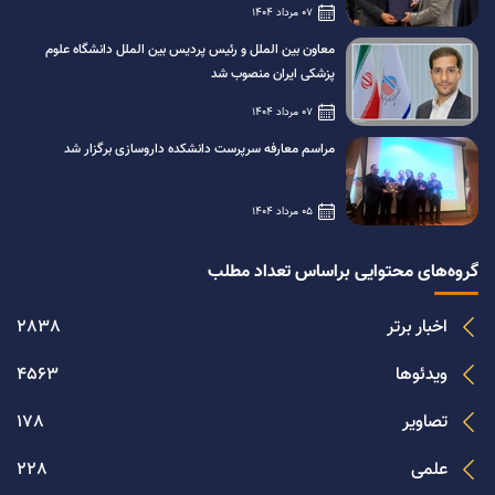
07 مرداد 1404
معاون بین الملل و رئیس پردیس بین الملل دانشگاه علوم
پزشکی ایران منصوب شد
07 مرداد 1404
مراسم معارفه سرپرست دانشکده داروسازی برگزار شد
05 مرداد 1404
گروه‌های محتوایی براساس تعداد مطلب
اخبار برتر
2838
ویدئوها
4563
تصاویر
178
علمی
228