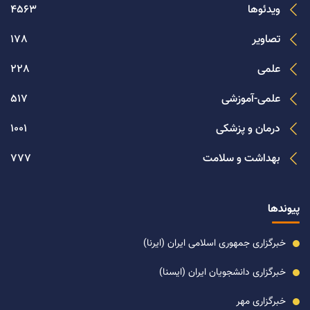
ویدئوها
4563
تصاویر
178
علمی
228
علمی-آموزشی
517
درمان و پزشکی
1001
بهداشت و سلامت
777
پیوندها
خبرگزاری جمهوری اسلامی ایران (ایرنا)
خبرگزاری دانشجویان ایران (ایسنا)
خبرگزاری مهر