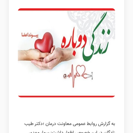
به گزارش روابط عمومی معاونت درمان ؛دکتر طیب
زادگان در این خصوص اظهار داشت: بیمار مهدی