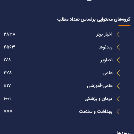
گروه‌های محتوایی براساس تعداد مطلب
اخبار برتر
2838
ویدئوها
4563
تصاویر
178
علمی
228
علمی-آموزشی
517
درمان و پزشکی
1001
بهداشت و سلامت
777
پیوندها