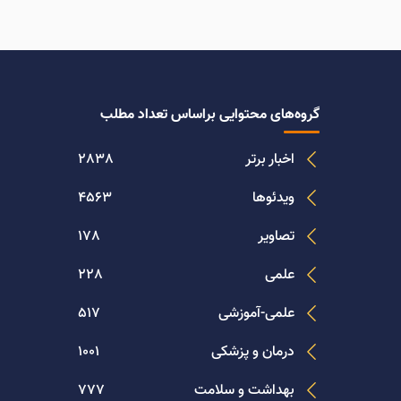
گروه‌های محتوایی براساس تعداد مطلب
اخبار برتر
2838
ویدئوها
4563
تصاویر
178
علمی
228
علمی-آموزشی
517
درمان و پزشکی
1001
بهداشت و سلامت
777