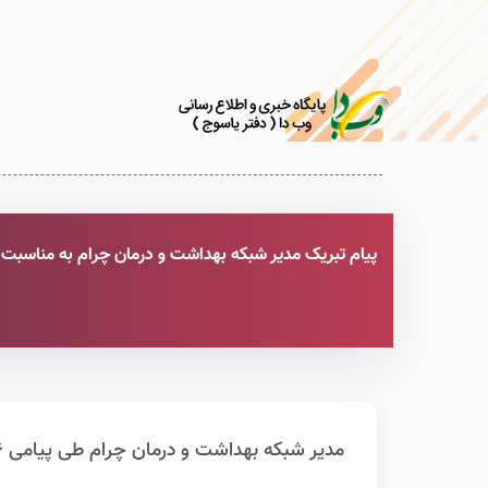
پیام تبریک مدیر شبکه بهداشت و درمان چرام به مناسبت روز
مدیر شبکه بهداشت و درمان چرام طی پیامی 26 شهریور، سالروز تاسیس اورژانس 115 را به ایثارگران این عرصه تبریک گفت.