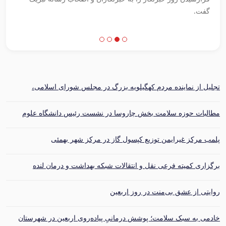
تجلیل از نماینده مردم کهگیلویه بزرگ در مجلس شورای اسلامی،
فرماندار شهرستان و خیر سلامت در هشتمین مجمع سلامت کهگیلویه
مطالبات حوزه سلامت بخش چاروسا در نشست رئیس دانشگاه علوم
پزشکی یاسوج بررسی شد
پلمب مرکز غیرایمن توزیع کپسول گاز در مرکز شهر بهمئی
برگزاری کمیته فرعی نقل و انتقالات شبکه بهداشت و درمان لنده
روایتی از عشق بی‌منت در روز اربعین
خادمی به سبک سلامت؛ پوشش درمانیِ پیاده‌روی اربعین در شهرستان