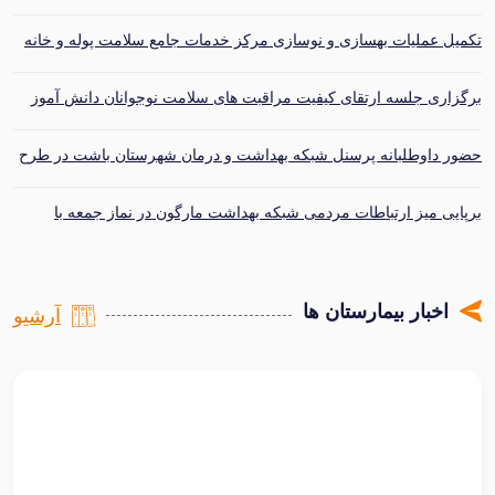
بهمئی
تکمیل عملیات بهسازی و نوسازی مرکز خدمات جامع سلامت پوله و خانه
بهداشت چاهن
برگزاری جلسه ارتقای کیفیت مراقبت های سلامت نوجوانان دانش آموز
در شهرستان مارگون
حضور داوطلبانه پرسنل شبکه بهداشت و درمان شهرستان باشت در طرح
غربالگری زائران اربعین حسینی باشت
برپایی میز ارتباطات مردمی شبکه بهداشت مارگون در نماز جمعه با
محوریت غربالگری سلامت
اخبار بیمارستان ها
آرشیو