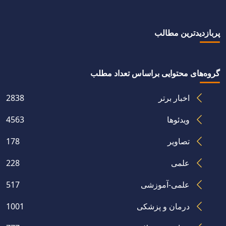
پربازدیدترین مطالب
گروه‌های محتوایی براساس تعداد مطلب
اخبار برتر
2838
آگهی مناقصه عمومی خرید سرور معاونت دانشجویی
ویدئوها
4563
تصاویر
178
علمی
228
علمی-آموزشی
517
درمان و پزشکی
1001